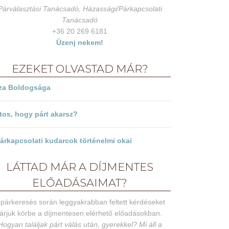
Párválasztási Tanácsadó, Házassági/Párkapcsolati
Tanácsadó
+36 20 269 6181
Üzenj nekem!
EZEKET OLVASTAD MÁR?
za Boldogsága
tos, hogy párt akarsz?
árkapcsolati kudarcok történelmi okai
LÁTTAD MÁR A DÍJMENTES
ELŐADÁSAIMAT?
 párkeresés során leggyakrabban feltett kérdéseket
járjuk körbe a díjmentesen elérhető előadásokban.
Hogyan találjak párt válás után, gyerekkel? Mi áll a