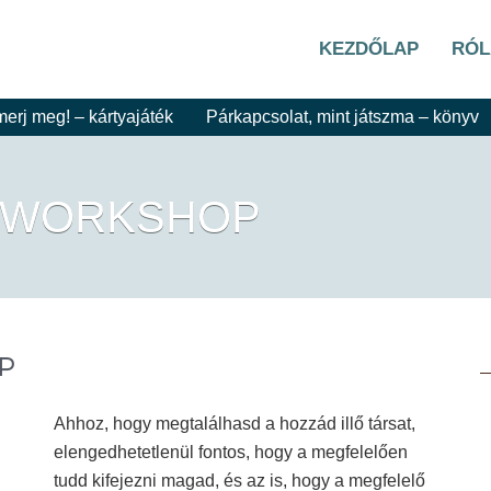
KEZDŐLAP
RÓ
merj meg! – kártyajáték
Párkapcsolat, mint játszma – könyv
– WORKSHOP
P
Ahhoz, hogy megtalálhasd a hozzád illő társat,
elengedhetetlenül fontos, hogy a megfelelően
tudd kifejezni magad, és az is, hogy a megfelelő