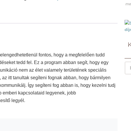
me
mennyiség
 elengedhetetlenül fontos, hogy a megfelelően tudd
rdéseket tedd fel. Ez a program abban segít, hogy egy
mmunikáció nem az élet valamely területének speciális
, az itt tanultak segíteni fognak abban, hogy bármilyen
mmunikálj. Így segíteni fog abban is, hogy kezelni tudj
obb emberi kapcsolataid legyenek, jobb
esítő legyél.