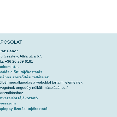
APCSOLAT
áraz Gábor
5 Gesztely, Attila utca 67.
da: +36 20 269 6181
 nekem itt…
árlás előtti tájékoztatás
alános szerződési feltételek
ötbér megállapodás a weboldal tartalmi elemeinek,
vegeinek engedély nélküli másolásához /
használásához
tkezelési tájékoztató
presszum
plepay fizetési tájékoztató