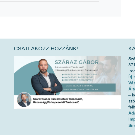
CSATLAKOZZ HOZZÁNK!
K
Sz
371
Iro
Írj
Vás
Ált
– k
szö
fel
Ada
Im
Sim