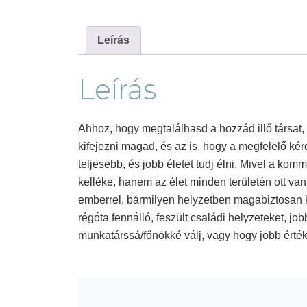
Leírás
Leírás
Ahhoz, hogy megtalálhasd a hozzád illő társat,
kifejezni magad, és az is, hogy a megfelelő ké
teljesebb, és jobb életet tudj élni. Mivel a ko
kelléke, hanem az élet minden területén ott van
emberrel, bármilyen helyzetben magabiztosan ko
régóta fennálló, feszült családi helyzeteket, j
munkatárssá/főnökké válj, vagy hogy jobb érték