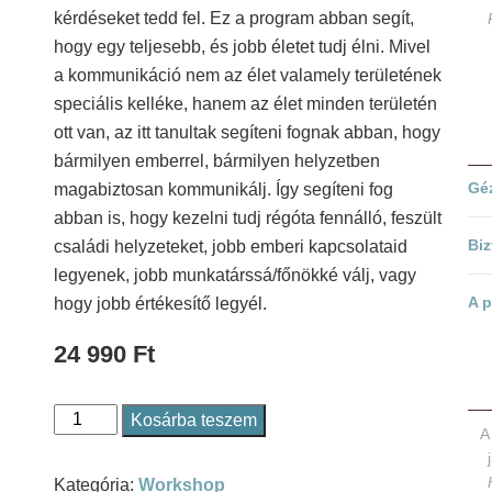
kérdéseket tedd fel. Ez a program abban segít,
hogy egy teljesebb, és jobb életet tudj élni. Mivel
a kommunikáció nem az élet valamely területének
speciális kelléke, hanem az élet minden területén
ott van, az itt tanultak segíteni fognak abban, hogy
bármilyen emberrel, bármilyen helyzetben
Gé
magabiztosan kommunikálj. Így segíteni fog
abban is, hogy kezelni tudj régóta fennálló, feszült
Biz
családi helyzeteket, jobb emberi kapcsolataid
legyenek, jobb munkatárssá/főnökké válj, vagy
A p
hogy jobb értékesítő legyél.
24 990
Ft
Kosárba teszem
A
Kommunikálj
-
Kategória:
Workshop
workshop