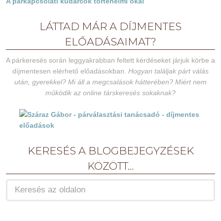
A párkapcsolati kudarcok történelmi okai
LÁTTAD MÁR A DÍJMENTES
ELŐADÁSAIMAT?
A párkeresés során leggyakrabban feltett kérdéseket járjuk körbe a
díjmentesen elérhető előadásokban.
Hogyan találjak párt válás
után, gyerekkel? Mi áll a megcsalások hátterében? Miért nem
működik az online társkeresés sokaknak?
KERESÉS A BLOGBEJEGYZÉSEK
KÖZÖTT…