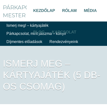
PÁRKAPCSOLAT
KEZDŐLAP
RÓLAM
MÉDIA
MESTER
Ismerj meg! – kártyajáték
BLOG
KAPCSOLAT
Párkapcsolat, mint játszma – könyv
Díjmentes előadások
Rendezvényeink
ISMERJ MEG –
KÁRTYAJÁTÉK (5 DB-
OS CSOMAG)