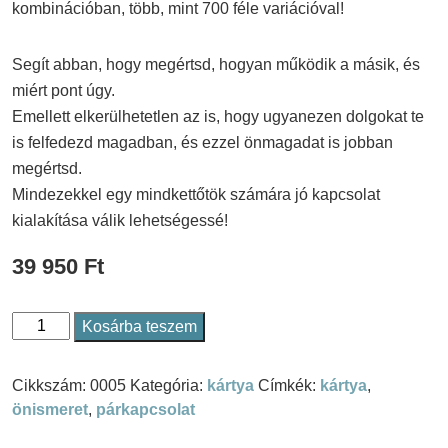
kombinációban, több, mint 700 féle variációval!
Segít abban, hogy megértsd, hogyan működik a másik, és
miért pont úgy.
Emellett elkerülhetetlen az is, hogy ugyanezen dolgokat te
is felfedezd magadban, és ezzel önmagadat is jobban
megértsd.
Mindezekkel egy mindkettőtök számára jó kapcsolat
kialakítása válik lehetségessé!
39 950
Ft
Kosárba teszem
Ismerj
meg
Cikkszám:
0005
Kategória:
kártya
Címkék:
kártya
,
-
önismeret
,
párkapcsolat
kártyajáték
(5