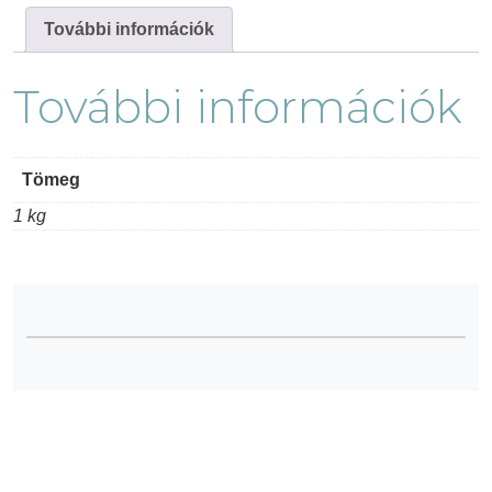
db-
További információk
os
csomag)
További információk
mennyiség
Tömeg
1 kg