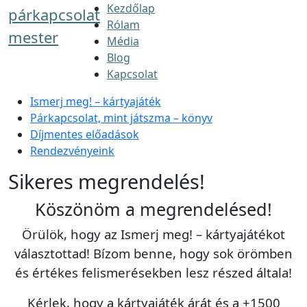
Kezdőlap
párkapcsolat
Rólam
mester
Média
Blog
Kapcsolat
Ismerj meg! – kártyajáték
Párkapcsolat, mint játszma – könyv
Díjmentes előadások
Rendezvényeink
Sikeres megrendelés!
Köszönöm a megrendelésed!
Örülök, hogy az Ismerj meg! – kártyajátékot
választottad! Bízom benne, hogy sok örömben
és értékes felismerésekben lesz részed általa!
Kérlek, hogy a kártyajáték árát és a +1500