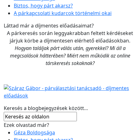
Biztos, hogy párt akarsz?
A párkapcsolati kudarcok történelmi okai
Láttad már a díjmentes előadásaimat?
A párkeresés során leggyakrabban feltett kérdéseket
járjuk körbe a díjmentesen elérhető előadásokban.
Hogyan találjak párt válás után, gyerekkel? Mi áll a
megcsalások hátterében? Miért nem működik az online
társkeresés sokaknak?
Keresés a blogbejegyzések között…
Ezek olvastad már?
Géza Boldogsága
Biztos, hogy párt akarsz?