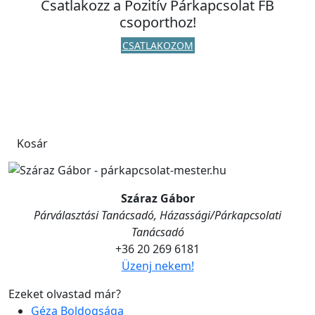
Csatlakozz a Pozitív Párkapcsolat FB
csoporthoz!
CSATLAKOZOM
Kosár
Száraz Gábor
Párválasztási Tanácsadó, Házassági/Párkapcsolati
Tanácsadó
+36 20 269 6181
Üzenj nekem!
Ezeket olvastad már?
Géza Boldogsága