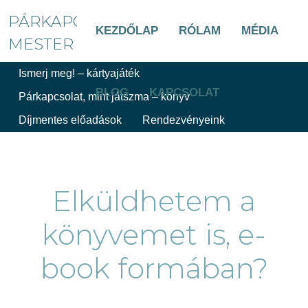
PÁRKAPCSOLAT
KEZDŐLAP
RÓLAM
MÉDIA
MESTER
Ismerj meg! – kártyajáték
BLOG
KAPCSOLAT
Párkapcsolat, mint játszma – könyv
Díjmentes előadások
Rendezvényeink
Elküldhetem a
könyvemet is, e-
book formában?